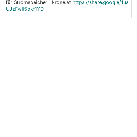
für Stromspeicher | krone.at
https://share.google/1ua
UJzFwlI5bkf1YD