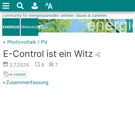
«
Photovoltaik / PV
E-Control ist ein Witz
3.7.2026
8
7
e-control
Zusammenfassung