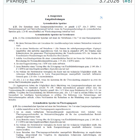
PVAndyE
3.7.2026
(
#8
)