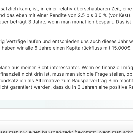
tzlich kann, ist, in einer relativ überschaubaren Zeit, eine
d das eben mit einer Rendite von 2.5 bis 3.0 % (vor Kest).
auer beträgt 3 Jahre, wenn man monatlich bespart. Das ist 
g Verträge laufen und entschieden uns auch dieses Jahr w
o haben wir alle 6 Jahre einen Kapitalrückfluss mit 15.000€
äne aus meiner Sicht interessanter. Wenn es finanziell mögl
nanziell nicht drin ist, muss man sich die Frage stellen, ob
undsätzlich als Alternative zum Bausparvertrag Sinn macht
nicht garantiert werden, dass du in 6 Jahren eine positive R
 dass man nur einen bausparkredit bekommt, wenn man scho