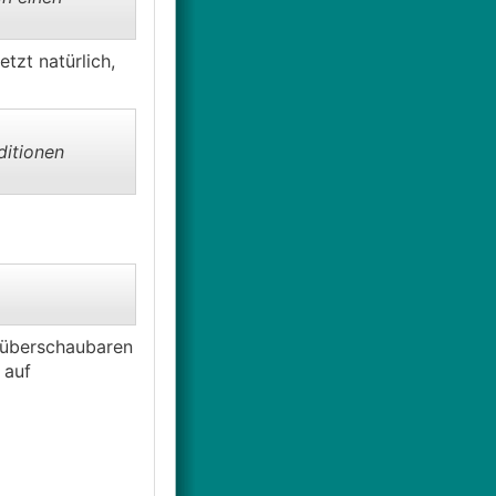
zt natürlich,
ditionen
n überschaubaren
 auf