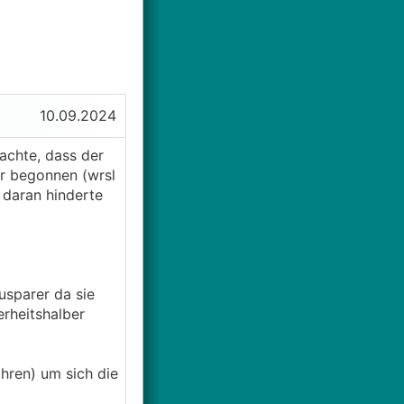
10.09.2024
achte, dass der
er begonnen (wrsl
t daran hinderte
usparer da sie
erheitshalber
ahren) um sich die