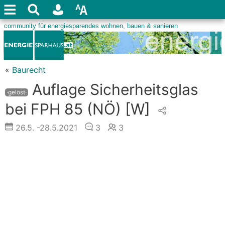
«
Baurecht
Auflage Sicherheitsglas
·gelöst·
bei FPH 85 (NÖ)
[W]
26.5.
-28.5.2021
3
3