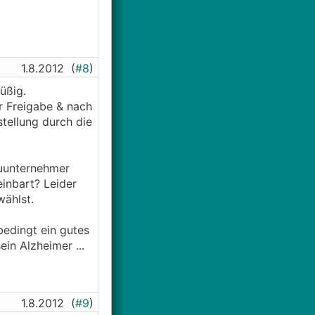
1.8.2012
(
#8
)
üßig.
r Freigabe & nach
tellung durch die
auunternehmer
einbart? Leider
wählst.
bedingt ein gutes
in Alzheimer ...
1.8.2012
(
#9
)