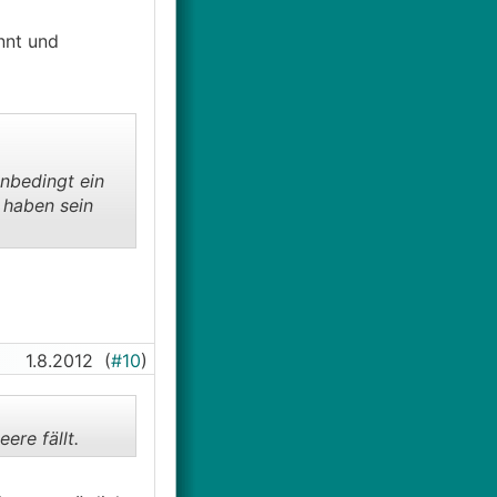
nnt und
unbedingt ein
 haben sein
1.8.2012
(
#10
)
ere fällt.