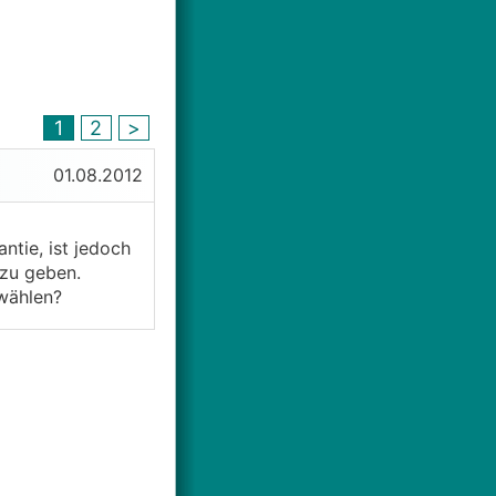
1
2
>
01.08.2012
ntie, ist jedoch
 zu geben.
 wählen?