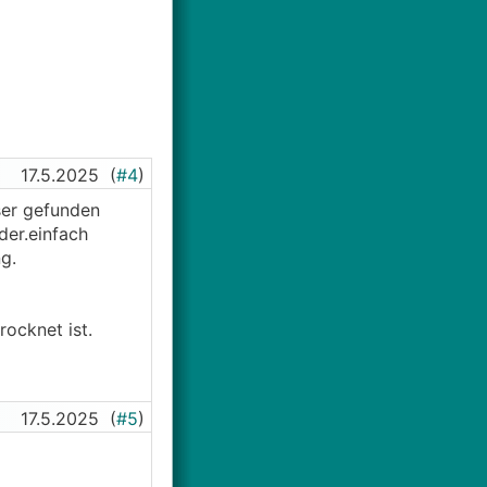
17.5.2025
(
#4
)
ser gefunden
der.einfach
g.
ocknet ist.
17.5.2025
(
#5
)