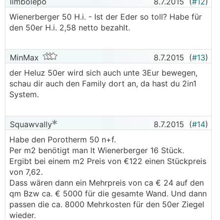
limbolepo
8.7.2015
(
#12
)
Wienerberger 50 H.i. - Ist der Eder so toll? Habe für
den 50er H.i. 2,58 netto bezahlt.
MinMax
8.7.2015
(
#13
)
der Heluz 50er wird sich auch unte 3Eur bewegen,
schau dir auch den Family dort an, da hast du 2in1
System.
Squawvally
8.7.2015
(
#14
)
Habe den Porotherm 50 n+f.
Per m2 benötigt man lt Wienerberger 16 Stück.
Ergibt bei einem m2 Preis von €122 einen Stückpreis
von 7,62.
Dass wären dann ein Mehrpreis von ca € 24 auf den
qm Bzw ca. € 5000 für die gesamte Wand. Und dann
passen die ca. 8000 Mehrkosten für den 50er Ziegel
wieder.