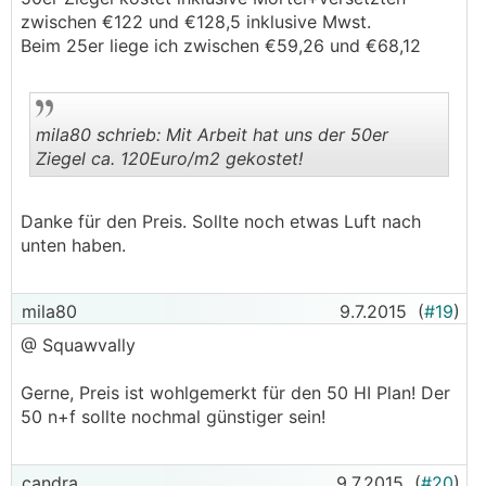
zwischen €122 und €128,5 inklusive Mwst.
Beim 25er liege ich zwischen €59,26 und €68,12
mila80 schrieb: Mit Arbeit hat uns der 50er
Ziegel ca. 120Euro/m2 gekostet!
.
.
Danke für den Preis. Sollte noch etwas Luft nach
unten haben.
mila80
9.7.2015
(
#19
)
@ Squawvally
Gerne, Preis ist wohlgemerkt für den 50 HI Plan! Der
50 n+f sollte nochmal günstiger sein!
candra
9.7.2015
(
#20
)