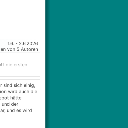
1.6.
- 2.6.2026
en von 5 Autoren
ft die ersten
en auch
t abgerutscht.
sind sich einig,
genau).
ion wird auch die
ebot hätte
 und der
ar, und es wird
die