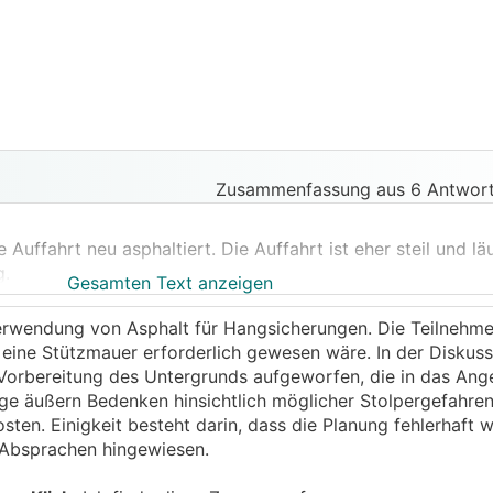
Zusammenfassung aus 6 Antwort
Auffahrt neu asphaltiert. Die Auffahrt ist eher steil und läu
g.
Gesamten Text anzeigen
Gemeindestraße entsteht somit eine art Keil, dessen Flank
 Tage nach dem Asphaltieren hat sich Asphalt gelöst und is
erwendung von Asphalt für Hangsicherungen. Die Teilnehmer 
t Bitumen wurde der Asphalt befestigt, weiß es aber nicht 
d eine Stützmauer erforderlich gewesen wäre. In der Diskuss
ößeres Stück Asphalt an einer anderen Stelle ausgeprochen.
orbereitung des Untergrunds aufgeworfen, die in das Ang
 äußern Bedenken hinsichtlich möglicher Stolpergefahren
anieren?
ten. Einigkeit besteht darin, dass die Planung fehlerhaft w
 Sanierung aus?
r Absprachen hingewiesen.
werden dürfen? (Asphaltieren der hohen, steilen Flanken).
 könnt. Mit der Firma war die Abwicklung der Baustelle und 