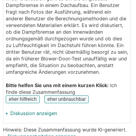
Außenmauer eingstemmt und somit geht der vorige
Dampfbremse in einem Dachaufbau. Ein Benutzer
Glattstrich verloren. Ziegel mit Dryfix geklebt und
fragt nach Fotos der Ausführung, während ein
Ringanker / Betonkranz geht nicht über gesamte
anderer Benutzer die Berechnungsmethoden und die
Giebellänge.
verwendeten Materialien erklärt. Es wird diskutiert,
Mauerkrone wurde aber oben mit Mörtel und XPS
ob die Dampfbremse an den Innenwänden
gedeckelt.
ordnungsgemäß durchgezogen wurde und ob dies
zu Luftfeuchtigkeit im Dachstuhl führen könnte. Ein
Dach ist als Kaltdach mit Zwischensparrendämmung
dritter Benutzer rät, nicht übermäßig besorgt zu sein,
und Dampfbremse ausgeführt.
da ein früherer Blower-Door-Test unauffällig war und
Glattstrich wurde für Dampfbremse gemacht, aber
empfiehlt, die Situation zu beobachten, anstatt
nicht bis ganz rauf. --> Siehe Foto
umfangreiche Änderungen vorzunehmen.
Blower door Test mit Wärmebild war vor ca. 1.5
Bitte helfen Sie uns mit einem kurzen Klick:
Ich
Jahren - Alles in Ordnung!
finde diese Zusammenfassung
Jetzt meine Befürchtung das durch Türlaibungen
usw. warme Luft im Winter in den Dachstuhl gelangt.
Diskussion anzeigen
Hinweis: Diese Zusammenfassung wurde KI-generiert.