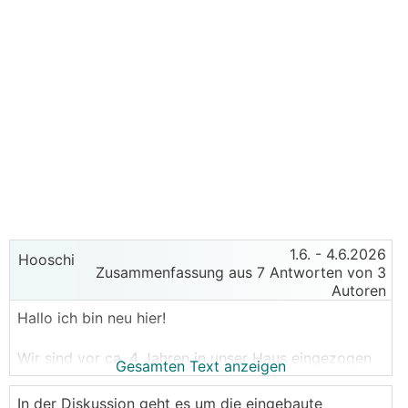
1.6.
- 4.6.2026
Hooschi
Zusammenfassung aus 7 Antworten von 3
Autoren
Hallo ich bin neu hier!
Wir sind vor ca. 4 Jahren in unser Haus eingezogen
Gesamten Text anzeigen
und durch Zufall ist mir jetzt folgendes Aufgefallen.
Und zwar wurden unsere Innenmauern in die
In der Diskussion geht es um die eingebaute