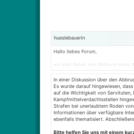
hueslebauerin
Hallo liebes Forum,
wir sind dabei, den Abbruch eines 
neu.
In einer Diskussion über den Abbr
Weil wir durch zwei Mal Vollzeitbe
Es wurde darauf hingewiesen, dass
keinen Großeltern in der Nähe so l
auf die Wichtigkeit von Servituten
fragen, ob wir irgendetwas noch 
Kampfmittelverdachtsstellen hinge
Strafen bei unerlaubtem Roden vo
Bisher haben wir erledigt bzw. berei
Informationen über verfügbare Inte
ebenfalls thematisiert. Abschließen
Abbau Stromzähler und Demont
Gas
Bitte helfen Sie uns mit einem kur