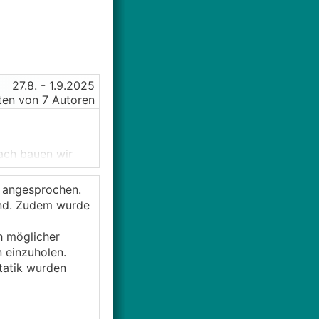
27.8.
- 1.9.2025
en von 7 Autoren
nach bauen wir
e angesprochen.
 und leider
ind. Zudem wurde
 ich hier kurz
 muss:
h möglicher
 einzuholen.
tatik wurden