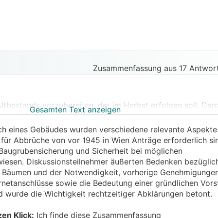
Zusammenfassung aus 17 Antwort
Altbestands vorzubereiten, der im Herbst erfolgen soll. Da
Gesamten Text anzeigen
uch eines Gebäudes wurden verschiedene relevante Aspekt
schäftigung, Schlafentzug durch unsere kleine Tochter (
)
 für Abbrüche von vor 1945 in Wien Anträge erforderlich s
angsam den Wald vor lauter Bäumen nicht mehr sehen, wollte
, Baugrubensicherung und Sicherheit bei möglichen
nicht bedacht haben, was vor dem Abbruch gemacht werden
wiesen. Diskussionsteilnehmer äußerten Bedenken bezüglic
n Bäumen und der Notwendigkeit, vorherige Genehmigungen
ts organisiert:
rnetanschlüsse sowie die Bedeutung einer gründlichen Vors
d wurde die Wichtigkeit rechtzeitiger Abklärungen betont.
age Hausanschluss
zen Klick:
Ich finde diese Zusammenfassung