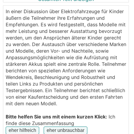
habt?
In einer Diskussion über Elektrofahrzeuge für Kinder
Hier ein paar Anforderungen:
äußern die Teilnehmer ihre Erfahrungen und
Empfehlungen. Es wird festgestellt, dass Modelle mit
Reichweite: 1-2 Kilometer
mehr Leistung und besserer Ausstattung bevorzugt
Höchstgeschwindigkeit: 8-10km/h
werden, um den Ansprüchen älterer Kinder gerecht
Bereifung: Vollgummi (Hauptsache kein Plastik)
zu werden. Der Austausch über verschiedene Marken
1 oder 2 Sitze
und Modelle, deren Vor- und Nachteile, sowie
Marke: bevorzugt Lamborghini
Anpassungsmöglichkeiten wie die Aufrüstung mit
Preis: wenn möglich unter 500 Euro (eher 400)
stärkeren Akkus spielt eine zentrale Rolle. Teilnehmer
Anhängerkupplung wünschenswert
berichten von speziellen Anforderungen wie
Wendekreis, Beschleunigung und Robustheit und
Danke für eure Hilfe!
teilen Links zu Produkten und persönlichen
Testergebnissen. Ein Teilnehmer berichtet schließlich
von einer Kaufentscheidung und den ersten Fahrten
mit dem neuen Modell.
Bitte helfen Sie uns mit einem kurzen Klick:
Ich
finde diese Zusammenfassung