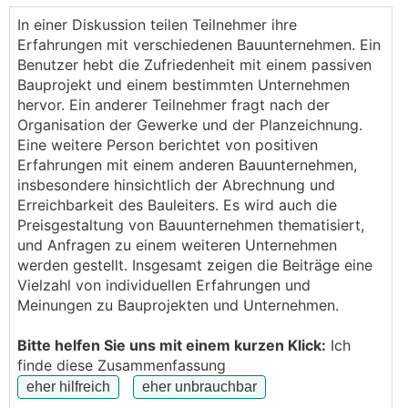
Könnt ihr mit mir vl eure Erfahrungen teilen,
In einer Diskussion teilen Teilnehmer ihre
bezüglich Preise (Vergleichspreise zwischen Firmen),
Erfahrungen mit verschiedenen Bauunternehmen. Ein
Bauqualität und Zuverlässgkeit.
Benutzer hebt die Zufriedenheit mit einem passiven
Gerne auch per PN.....bräuchte eine Firma die vom
Bauprojekt und einem bestimmten Unternehmen
Preis-Leistungsverhältnis passt und wo ich selbst
hervor. Ein anderer Teilnehmer fragt nach der
nicht alle Gewerke selbst organisieren muss.
Organisation der Gewerke und der Planzeichnung.
Danke euch!
Eine weitere Person berichtet von positiven
Erfahrungen mit einem anderen Bauunternehmen,
insbesondere hinsichtlich der Abrechnung und
Erreichbarkeit des Bauleiters. Es wird auch die
Preisgestaltung von Bauunternehmen thematisiert,
und Anfragen zu einem weiteren Unternehmen
werden gestellt. Insgesamt zeigen die Beiträge eine
Vielzahl von individuellen Erfahrungen und
Meinungen zu Bauprojekten und Unternehmen.
Bitte helfen Sie uns mit einem kurzen Klick:
Ich
finde diese Zusammenfassung