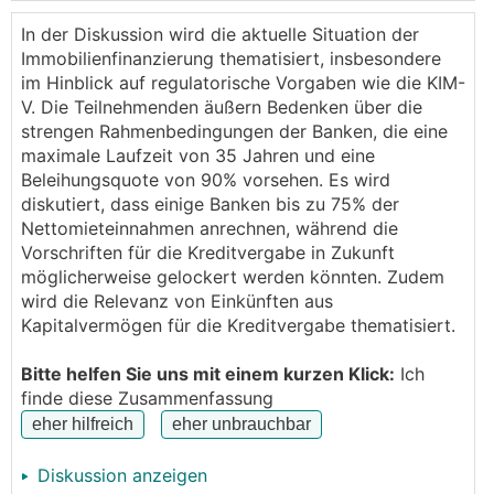
zur Vermietung kaufen.
In der Diskussion wird die aktuelle Situation der
In der Vergangenheit hat mir hier die KIM-V einen
Immobilienfinanzierung thematisiert, insbesondere
Strich durch die Rechnung gemacht.
im Hinblick auf regulatorische Vorgaben wie die KIM-
Obwohl sich die Immos, die ich kaufe, selbst tragen
V. Die Teilnehmenden äußern Bedenken über die
(bzw. tragen würden), setzen die Banken scheinbar
strengen Rahmenbedingungen der Banken, die eine
immer so niedrige Bewertungen für die Mieten an,
maximale Laufzeit von 35 Jahren und eine
dass die 40% Hürde (max. Rate gemessen am
Beleihungsquote von 90% vorsehen. Es wird
Einkommen) schnell gerissen war.
diskutiert, dass einige Banken bis zu 75% der
Nettomieteinnahmen anrechnen, während die
Ist bereits bekannt, ob und welche Banken ab Juli
Vorschriften für die Kreditvergabe in Zukunft
wieder etwas mehr mit sich reden lassen und
möglicherweise gelockert werden könnten. Zudem
einen Investment-Case (auch ohne GmbH)
wird die Relevanz von Einkünften aus
unterstützen?
Kapitalvermögen für die Kreditvergabe thematisiert.
Würde mich über Infos dazu freuen!
Bitte helfen Sie uns mit einem kurzen Klick:
Ich
LG
finde diese Zusammenfassung
Diskussion anzeigen