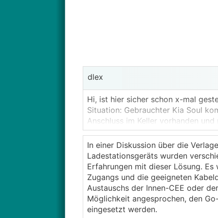
dlex
Hi, ist hier sicher schon x-mal ges
Situation: Gebrauchter Kia Soul k
Anschluss im Keller vorhanden und 
entfernt(gegenüber).
Mein Plan: Go-e 11kw (flex) dran 
In einer Diskussion über die Verla
durch die Wand führen und eine wa
Ladestationsgeräts wurden verschie
mitgelieferten Kabel dran hänge od
Erfahrungen mit dieser Lösung. Es
Geht das? Was haltet Ihr davon?
Zugangs und die geeigneten Kabelque
Ich hab zwar eine Huawei Sun2000
Austauschs der Innen-CEE oder de
Go-e verwenden. Welche Go-e kann 
Möglichkeit angesprochen, den Go
Homeassistant + EVCC sind vorhand
eingesetzt werden.
VIELEN DANK!