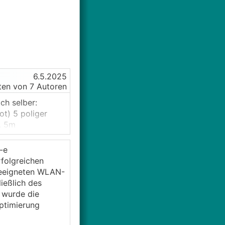
6.5.2025
en von 7 Autoren
ch selber:
t) 5 poliger
. 5m
gehen. Kabel
-e
 dem
folgreichen
geeigneten WLAN-
ießlich des
dem gerne die
 wurde die
stig.
ptimierung