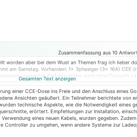
Zusammenfassung aus 10 Antwort
tellt worden aber bei dem Wust an Themen frag ich lieber do
ommt am Samstag. Vorhanden: 1x 3phasiger (3x 16A) CEE (ro
meistens ungenutzt. Einfahrt (leider noch ohne Carport) ca
Gesamten Text anzeigen
hängen und mit einem laaaaangen CEE auf Typ 2 Kabel dran 
gerung einer CCE-Dose ins Freie und den Anschluss eines Go
sserdichte Typ 2 Dose montieren wo ich dann den Kia mit
dene Ansichten geäußert. Ein Teilnehmer berichtete von er
er das fertige Kabel aufgerollt an die Aussenwand.
 wurden technische Aspekte, wie die Notwendigkeit eines 
rschnitte, erörtert. Empfehlungen zur Installation, einschl
 (10kWP) Anlage mit DTS666 Smartmeter würde aber trotz
r Verwendung eines neuen Kabels, wurden gegeben. Zudem
ich verwenden? Gehen auch ältere? auf willhaben sehr gün
-e Controller zu umgehen, wenn andere Systeme zur Ladeo
en und ich traus mir auch zu das zu benutzen!