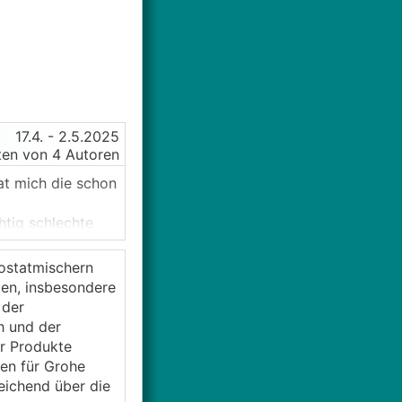
17.4.
- 2.5.2025
en von 4 Autoren
at mich die schon
htig schlechte
hlich abgedreht
ostatmischern
ien, insbesondere
nneneinlauf die
 der
h und der
er Produkte
mmen ggf. in Form
en für Grohe
etten Ersatz der
eichend über die