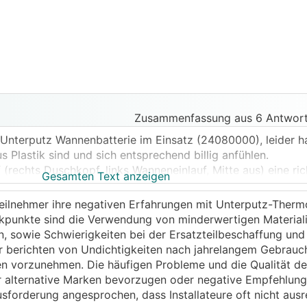
Zusammenfassung aus 6 Antwort
 Unterputz Wannenbatterie im Einsatz (24080000), leider h
s Plastik sind und sich entsprechend billig anfühlen.
rechts Duschkopf, links Wanneneinlauf, Mitte aus) eine ric
Gesamten Text anzeigen
g gibt. Man muss also quasi schätzen wo das ganze tatsäc
Teilnehmer ihre negativen Erfahrungen mit Unterputz-Therm
tikpunkte sind die Verwendung von minderwertigen Material
ch noch zu rinnen (ständig wiederkehrende Kalkspur am Wa
n, sowie Schwierigkeiten bei der Ersatzteilbeschaffung und
er berichten von Undichtigkeiten nach jahrelangem Gebrauc
en vorzunehmen. Die häufigen Probleme und die Qualität d
 mir aus Erfahrung von anderen Teilen zwar ein Entgegenko
er alternative Marken bevorzugen oder negative Empfehlung
roblem der schlechten Konstruktion würde auch durch kompl
forderung angesprochen, dass Installateure oft nicht ausr
cht, dass sie da was konstruktiv geändert haben).