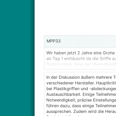
MPP33
Wir haben jetzt 2 Jahre eine Grohe
ab Tag 1 enttäuscht da die Griffe au
Dazu kommt, dass der obere Knopf (
Rückmeldung über die Mittelstellun
ist.
In der Diskussion äußern mehrere 
verschiedener Hersteller. Hauptkri
Nach 2 Jahren beginnt das Ding au
bei Plastikgriffen und -abdeckunge
vorher nicht da war).
Austauschbarkeit. Einige Teilnehm
Notwendigkeit, präzise Einstellung
Grohe ist kontaktiert, ich erwarte
führen dazu, dass einige Teilnehm
eines Ersatzteils, aber das Grundp
aussprechen. Zudem wird die Heraus
Einheit bestehen bleiben (glaube ni