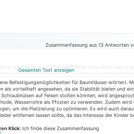
Zusammenfassung aus 13 Antworten v
aus und haben mir schon eine Skizze gezeichnet wie es au
Gesamten Text anzeigen
lware aber kaufen kommt auch nicht in Frage... Ein Teil un
ch hätte schon 2 Bäume die dafür gut geeignet sind ausge
ene Befestigungsmöglichkeiten für Baumhäuser erörtert. Me
 ca. 40cm Durchmesser.
als vorteilhaft angesehen, da sie Stabilität bieten und ein
 befestigen soll. Lt. Recherche sind Varianten die am Bau
 Schraubhülsen auf Felsen stoßen könnten, wird angesproch
 den wachsenden Baum einschnüren und/oder man die Klem
thode, Wasserrohre als Pfosten zu verwenden. Zudem wird d
aus Seilen zu hängen denke ich passen die Bäume nicht. A
gen, um die Platzierung zu optimieren. Es wird auch darau
t am Stamm mit dicken Bolzen den Baum stören. Die Bolzen
eder entfernen lassen sollte, da das Interesse der Kinder be
mhaus am unpassensden ist, ist mir eine Lösung mit Stelze
 dann Punktfundamende im Wald betonieren ;(. Was haltet 
zen Klick:
Ich finde diese Zusammenfassung
e dass Schraubfundamenten die auch gerade werden schwe