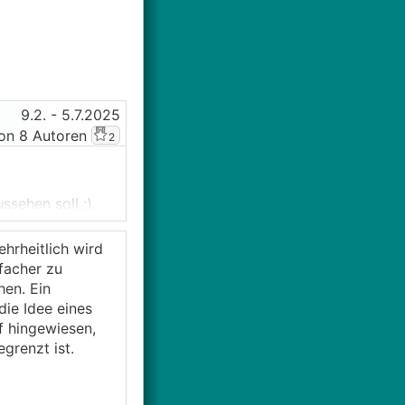
9.2.
- 5.7.2025
on 8 Autoren
2
ssehen soll ;).
seres
sucht .2 Eichen
hrheitlich wird
facher zu
m geklemmt
en. Ein
mung dauernd
ie Idee eines
m wenigsten soll
f hingewiesen,
 kosten jedoch
grenzt ist.
n am
ihr von der Idee
r selbst