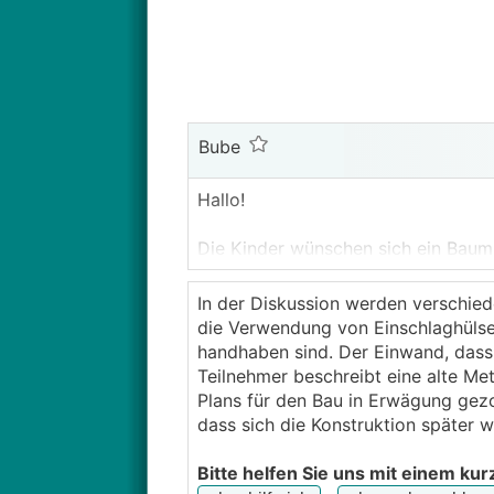
Bube
Hallo!
Die Kinder wünschen sich ein Baumh
Grundsätzlich ist Zeit gerade Mange
Grundstücks besteht aus Wald und i
In der Diskussion werden verschied
mit einem Abstand von ca. 3m und
die Verwendung von Einschlaghülsen 
Nun überlege wie ich das Baumhaus
handhaben sind. Der Einwand, dass
werden auch nicht optimal da sie
Teilnehmer beschreibt eine alte Me
anpassen sollte. Um die Plattform 
Plans für den Bau in Erwägung gezo
anscheinend die Befestigung direk
dass sich die Konstruktion später wi
extrem viel. Obwohl es für ein Bau
sympathischten. Jedoch müsste ich
Bitte helfen Sie uns mit einem kur
mit Schraubfundamenten? Ich denk