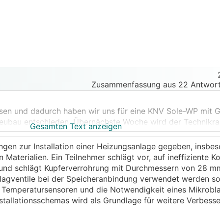
Zusammenfassung aus 22 Antwort
esen und dadurch haben wir uns für eine KNV Sole-WP mit 
ubau entschieden. Übernächste Woche wird der Technikrau
Gesamten Text anzeigen
gen zur Installation einer Heizungsanlage gegeben, insbes
40 mm
Materialien. Ein Teilnehmer schlägt vor, auf ineffiziente 
 und schlägt Kupferverrohrung mit Durchmessern von 28 m
lagventile bei der Speicheranbindung verwendet werden sol
, davon werden alle mittels
FBH
beheizt (3 Heizkreisverteil
n Temperatursensoren und die Notwendigkeit eines Mikrobl
verteiler).
nstallationsschemas wird als Grundlage für weitere Verbes
r an den GreenWater angeschlossen werden.