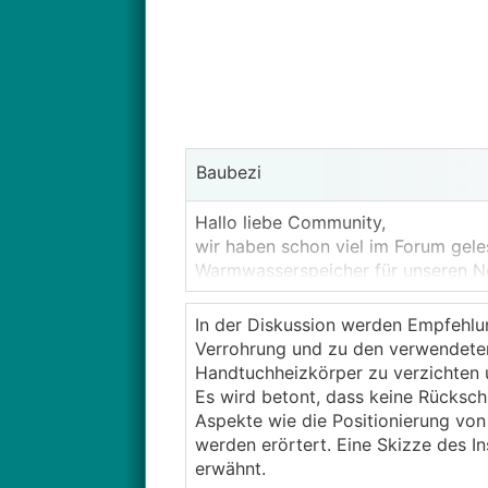
Baubezi
Hallo liebe Community,
wir haben schon viel im Forum gel
Warmwasserspeicher für unseren Ne
Hier ein paar Daten dazu:
In der Diskussion werden Empfehlun
RGK 1 Kreis, 400 m, Durchmesser 
Verrohrung und zu den verwendeten 
KNV S1155-06 PC
Handtuchheizkörper zu verzichten
GreenWater 300/200 FMC
Es wird betont, dass keine Rücksch
Das Haus hat 3 Etagen (KG, EG, OG)
Aspekte wie die Positionierung vo
in der Decke EG und OG (1 Kühlkreis
werden erörtert. Eine Skizze des I
Zudem soll ein Handtuchheizkörpe
erwähnt.