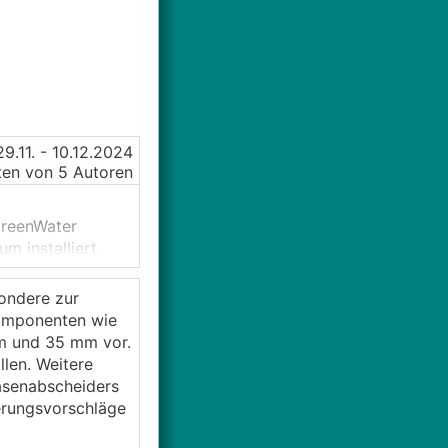
29.11.
- 10.12.2024
en von 5 Autoren
GreenWater
m installiert.
ondere zur
Komponenten wie
m und 35 mm vor.
len. Weitere
er). Eine
BKA
ist
asenabscheiders
serungsvorschläge