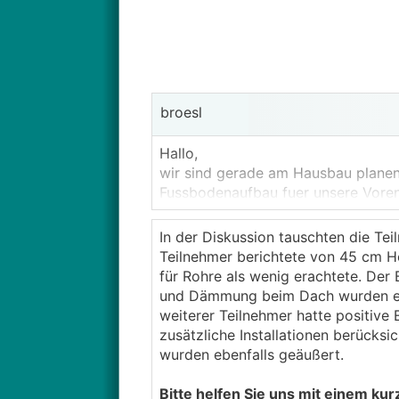
broesl
Hallo,
wir sind gerade am Hausbau planen
Fussbodenaufbau fuer unsere Vore
Ich wuerde fuer Betondecke (eventu
40cm veranschlagen (~25cm Decke
In der Diskussion tauschten die T
Falls wir Holzdecke (z.B. CLT) ma
Teilnehmer berichtete von 45 cm H
Ist schon klar, dass ich jetzt nich
für Rohre als wenig erachtete. Der
realistisch?
und Dämmung beim Dach wurden erör
Danke und LG!
weiterer Teilnehmer hatte positiv
zusätzliche Installationen berücksi
wurden ebenfalls geäußert.
Bitte helfen Sie uns mit einem kur