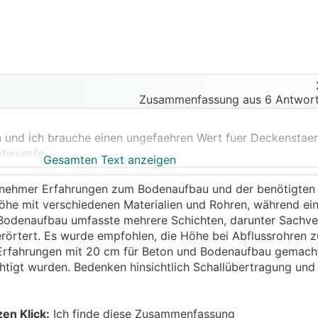
Zusammenfassung aus 6 Antwort
 und ich brauche einen ungefaehren Wert fuer Deckenstae
ntwuerfe.
Gesamten Text anzeigen
elll mit
BKA
) und Fussbodenaufbau (mit Fussbodenheizung
, ~15cm Fussbodenaufbau).
eilnehmer Erfahrungen zum Bodenaufbau und der benötigten
chen, haette ich insgesamt 35cm genommen.
öhe mit verschiedenen Materialien und Rohren, während ei
t auf den cm genau sein werde, aber klingen diese Werte ein
 Bodenaufbau umfasste mehrere Schichten, darunter Sachver
tert. Es wurde empfohlen, die Höhe bei Abflussrohren zu
e Erfahrungen mit 20 cm für Beton und Bodenaufbau gemach
chtigt wurden. Bedenken hinsichtlich Schallübertragung und
zen Klick:
Ich finde diese Zusammenfassung