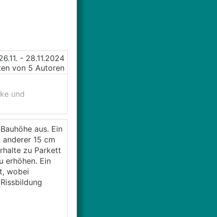
26.11.
- 28.11.2024
en von 5 Autoren
rke und
) insgesamt
 Bauhöhe aus. Ein
n anderer 15 cm
igermassen
halte zu Parkett
 erhöhen. Ein
t, wobei
 Rissbildung