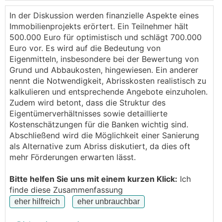
geerbt, und jetzt stehe ich vor der Frage, ob eine
Finanzierung für einen Neubau realistisch ist. Hier ein
In der Diskussion werden finanzielle Aspekte eines
paar Eckdaten:
Immobilienprojekts erörtert. Ein Teilnehmer hält
500.000 Euro für optimistisch und schlägt 700.000
Euro vor. Es wird auf die Bedeutung von
Grundstück: ca. 2000 m², mitten im Ort (Zentral-
Eigenmitteln, insbesondere bei der Bewertung von
Oberösterreich)
Grund und Abbaukosten, hingewiesen. Ein anderer
Aktueller Bestand: Mehrparteienhaus mit ca. 600
nennt die Notwendigkeit, Abrisskosten realistisch zu
m² Wohnfläche, bewohnt von mir, meiner Frau und
kalkulieren und entsprechende Angebote einzuholen.
meinen Eltern
Zudem wird betont, dass die Struktur des
Sanierung: Wurde vom Baumeister
Eigentümerverhältnisses sowie detaillierte
ausgeschlossen, da zu teuer und zeitaufwendig
Kostenschätzungen für die Banken wichtig sind.
Plan: Neubau im Hof, wobei Teile des aktuellen
Abschließend wird die Möglichkeit einer Sanierung
Hauses (Nebengebäude, 2 Hallen) abgerissen
als Alternative zum Abriss diskutiert, da dies oft
werden sollen. Der Architekt hat es so geplant,
mehr Förderungen erwarten lässt.
dass das Grundstück in Zukunft in zwei Parzellen
(je 1000 m²) geteilt werden kann.
Bitte helfen Sie uns mit einem kurzen Klick:
Ich
Einkommen: Haushaltseinkommen liegt bei ca.
finde diese Zusammenfassung
6200 € im Monat
Kostenschätzung: Für den Neubau (150 m², inkl.
Keller) rechne ich grob mit 500.000 €