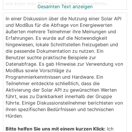
wie kann man PV Daten (tägliche, monatliche,...
Gesamten Text anzeigen
erzeugte Leistung, Zählerstände) abfragen OHNE
dass der Wechselrichter eine Internetverbindung hat
In einer Diskussion über die Nutzung einer Solar API
(für Solarweb).?
und ModBus für die Abfrage von Energiewerten
äußerten mehrere Teilnehmer ihre Meinungen und
Danke!
Erfahrungen. Es wurde auf die Notwendigkeit
hingewiesen, lokale Schnittstellen freizugeben und
die passende Dokumentation zu nutzen. Ein
Benutzer suchte praktische Beispiele zur
Datenabfrage. Es gab Hinweise zur Verwendung von
ModBus sowie Vorschläge zu
Programmierkenntnissen und Hardware. Ein
Teilnehmer entdeckte schließlich, dass die
Aktivierung der Solar API zu gewünschten Werten
führt, was zu Dankbarkeit innerhalb der Gruppe
führte. Einige Diskussionsteilnehmer berichteten von
ihren spezifischen Bedürfnissen und technischen
Hürden.
Bitte helfen Sie uns mit einem kurzen Klick:
Ich