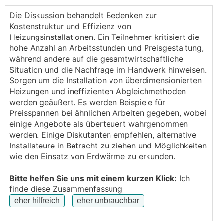
wärmepumpe (ohne Warmwasser). Die
LWP
selbst
(9kW Leistung ) kostet inklusive MWSt ca 9000
Die Diskussion behandelt Bedenken zur
Euro. Zwei Niedertemperaturheizkörper inklusive
Kostenstruktur und Effizienz von
Montage und MWSt ca 6000 Euro. Insgesamt macht
Heizungsinstallationen. Ein Teilnehmer kritisiert die
aber das Angebot 35.000 Euro aus. Davon sind ca
hohe Anzahl an Arbeitsstunden und Preisgestaltung,
10.000 Euro reine Arbeitszeit (und Fahrtkosten). Für
während andere auf die gesamtwirtschaftliche
die Arbeitszeit werden 7 Tage (jeweils 8 Stunden)
Situation und die Nachfrage im Handwerk hinweisen.
veranschlagt.
Sorgen um die Installation von überdimensionierten
Klingt das vernünftig? Also wenn die Wärmepumpe
Heizungen und ineffizienten Abgleichmethoden
selbst nur 9000 Euro kostet dann kommen mir
werden geäußert. Es werden Beispiele für
Montage und Kleinteile um zusammen 20.000 Euro
Preisspannen bei ähnlichen Arbeiten gegeben, wobei
recht viel vor.
einige Angebote als überteuert wahrgenommen
Was denkt Ihr?
werden. Einige Diskutanten empfehlen, alternative
LG,
Installateure in Betracht zu ziehen und Möglichkeiten
Klaus
wie den Einsatz von Erdwärme zu erkunden.
Bitte helfen Sie uns mit einem kurzen Klick:
Ich
finde diese Zusammenfassung