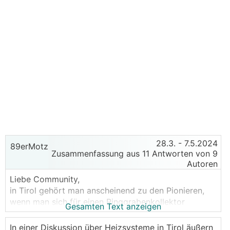
28.3.
- 7.5.2024
89erMotz
Zusammenfassung aus 11 Antworten von 9
Autoren
Liebe Community,
in Tirol gehört man anscheinend zu den Pionieren,
wenn man sich für einen Ringgrabenkollektor
Gesamten Text anzeigen
entscheidet. Die meisten der angefragten
Installateure haben mir abgeraten bzw. eine
In einer Diskussion über Heizsysteme in Tirol äußern