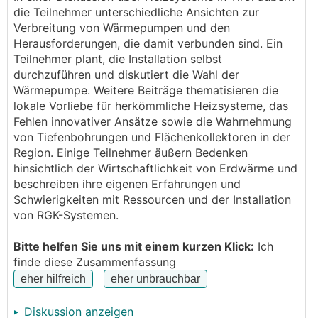
Luftwärmepumpe empfohlen. Aber das Problem ist
die Teilnehmer unterschiedliche Ansichten zur
hier ja ausreichend bekannt.
Verbreitung von Wärmepumpen und den
Damit sich das vlt in Zukunft etwas ändert, möchte
Herausforderungen, die damit verbunden sind. Ein
ich hier die Möglichkeit bieten, die ich etwas
Teilnehmer plant, die Installation selbst
vermisst habe.
durchzuführen und diskutiert die Wahl der
In ca. 2 Wochen werde ich meinen
RGK
einbuddeln
Wärmepumpe. Weitere Beiträge thematisieren die
und jeder der sich das gerne mal live ansehen
lokale Vorliebe für herkömmliche Heizsysteme, das
möchte, ist herzlich eingeladen.
Fehlen innovativer Ansätze sowie die Wahrnehmung
Kurz zu den technischen Eckpunkten:
von Tiefenbohrungen und Flächenkollektoren in der
RGK 2 Kreise á 300m DA32,
Region. Einige Teilnehmer äußern Bedenken
liefert ca. 8,2kW
hinsichtlich der Wirtschaftlichkeit von Erdwärme und
Aushubvolumen: ca. 350m³
beschreiben ihre eigenen Erfahrungen und
Grabenlänge: ca. 90m
Schwierigkeiten mit Ressourcen und der Installation
von RGK-Systemen.
Bei Interesse einfach eine PN mit eurer Nummer
direkt an mich dann können wir was ausmachen.
Bitte helfen Sie uns mit einem kurzen Klick:
Ich
finde diese Zusammenfassung
schöne Grüße
M
Diskussion anzeigen