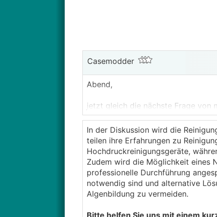
Casemodder
Abend,
jetzt gleich die nächste Frage von
die ersten typischen "Tränen". Möch
überlegt einen Teleskopreiniger von
In der Diskussion wird die Reinigu
high-clean.com
teilen ihre Erfahrungen zu Reinigu
Hochdruckreinigungsgeräte, währe
Wenn die Algen/Verunreinigungen me
Zudem wird die Möglichkeit eines N
versuchen und nur im worst case in
professionelle Durchführung anges
verschimmelter Stelle, schon sehr 
notwendig sind und alternative Lös
verfaerbung-fassade-durch-kwl-au
Algenbildung zu vermeiden.
Ich muss mich hald mit dem Mischve
mit dem Adapter eingedüst wird, wel
Bitte helfen Sie uns mit einem kur