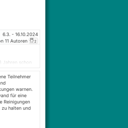
6.3.
- 16.10.2024
n 11 Autoren
2
6 Jahren schon
abe mir daher
ene Teilnehmer
und
kungen warnen.
" Reinigern
and für eine
assiv
e Reinigungen
arhaus.at/forum-
 zu halten und
n die Menge die
llen kann.