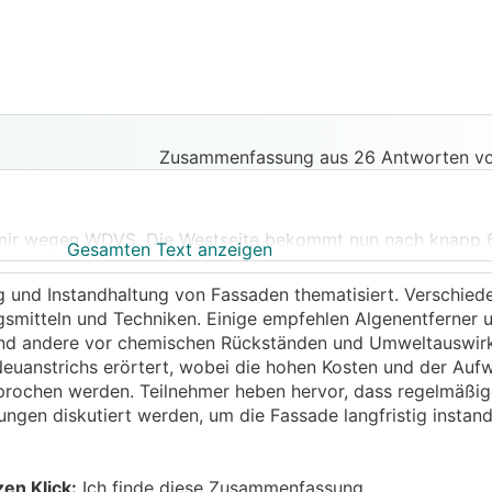
Zusammenfassung aus 26 Antworten vo
 mir wegen
WDVS
. Die Westseite bekommt nun nach knapp 
Gesamten Text anzeigen
te eigentlich nicht wieder ein Alugerüst herankarren und h
 hier zu holen:
ng und Instandhaltung von Fassaden thematisiert. Verschied
ngsmitteln und Techniken. Einige empfehlen Algenentferner 
nd andere vor chemischen Rückständen und Umweltauswir
chanisch nicht weg gehen, würd ich es zuerst mit "milden
euanstrichs erörtert, wobei die hohen Kosten und der Aufw
 Richtung Chlorreiniger gehen (damit hab ich an anderer, m
prochen werden. Teilnehmer heben hervor, dass regelmäßig
gut Erfahrungen gemacht, siehe hier:
https://www.energiesp
ungen diskutiert werden, um die Fassade langfristig instand
slass/55713_1
)
rhältnis Wasser zu Reiniger spielen. Denke nicht, dass ma
cher der bei der Teleskopstange dabei ist, beliebig einste
zen Klick:
Ich finde diese Zusammenfassung