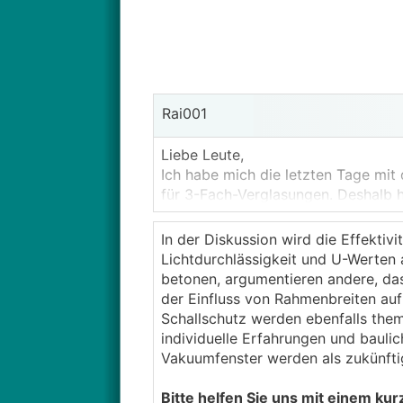
Rai001
Liebe Leute,
Ich habe mich die letzten Tage mit 
für 3-Fach-Verglasungen. Deshalb 
Vermutlich ziehe ich mir jetzt den Z
In der Diskussion wird die Effektivi
Lichtdurchlässigkeit und U-Werten 
betonen, argumentieren andere, da
Nachteile sind unbestreitbar:
der Einfluss von Rahmenbreiten auf
-----------------------------
Schallschutz werden ebenfalls them
- Der Preis. 3 Scheiben, stabilere 
individuelle Erfahrungen und baul
Vakuumfenster werden als zukünft
- CO₂-Verbrauch bei der Herstellung
Bitte helfen Sie uns mit einem kur