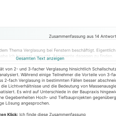
Zusammenfassung aus 14 Antwort
dem Thema Verglasung bei Fenstern beschäftigt. Eigentlich 
habe ich bewusst versucht, Argumente dagegen zu finden.
Gesamten Text anzeigen
orn aller Energiesparexperten an.... :)
tät von 2- und 3-facher Verglasung hinsichtlich Schallschutz
analysiert. Während einige Teilnehmer die Vorteile von 3-f
ss 2-fach Verglasung in bestimmten Fällen besser abschne
 die Lichtverhältnisse und die Bedeutung von Massenausgle
atisiert. Es wird auf Unterschiede in der Baupraxis hingew
Rahmen usw. kosten etwas.
iche Gegebenheiten Hoch- und Tiefbauprojekten gegenüberge
ige Lösung angesprochen.
 ist halt größer
zen Klick:
Ich finde diese Zusammenfassung