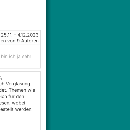
25.11.
- 4.12.2023
en von 9 Autoren
bin ich ja sehr
,
ach Verglasung
idet. Themen wie
ich für den
iesen, wobei
stellt werden.