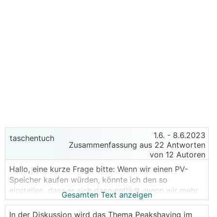
1.6.
- 8.6.2023
taschentuch
Zusammenfassung aus 22 Antworten
von 12 Autoren
Hallo, eine kurze Frage bitte: Wenn wir einen PV-
Speicher kaufen würden, könnte ich den so
einstellen, dass er sich dann entlädt, wenn wir mehr
Gesamten Text anzeigen
als z. B. 4 kW aus dem Netz beziehen würden, und
bei einem Bezug unterhalb eines einstellbaren Werts
In der Diskussion wird das Thema Peakshaving im