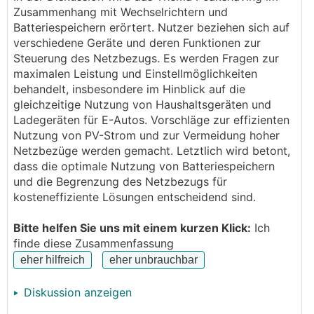
mit der Entladung wieder aufhört? Zweck der Sache
Zusammenhang mit Wechselrichtern und
wäre es, die "gemessene Leistung", die ja bei Netz
Batteriespeichern erörtert. Nutzer beziehen sich auf
NÖ bei PV-Anlagen oberhalb 15
kWp
verrechnet
verschiedene Geräte und deren Funktionen zur
wird, nicht allzustark nach oben ausschlagen zu
Steuerung des Netzbezugs. Es werden Fragen zur
lassen... danke für den Input!
maximalen Leistung und Einstellmöglichkeiten
behandelt, insbesondere im Hinblick auf die
gleichzeitige Nutzung von Haushaltsgeräten und
Ladegeräten für E-Autos. Vorschläge zur effizienten
Nutzung von PV-Strom und zur Vermeidung hoher
Netzbezüge werden gemacht. Letztlich wird betont,
dass die optimale Nutzung von Batteriespeichern
und die Begrenzung des Netzbezugs für
kosteneffiziente Lösungen entscheidend sind.
Bitte helfen Sie uns mit einem kurzen Klick:
Ich
finde diese Zusammenfassung
Diskussion anzeigen