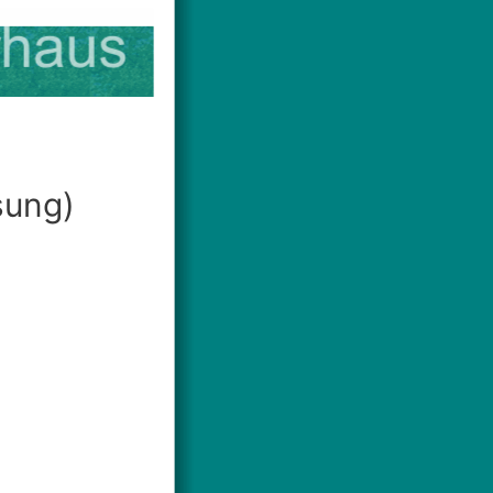
sung)