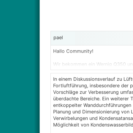
pael
Hallo Community!
Wir bekommen ein Wernig Q350 und 
Dahingehend möchte ich die Wandd
In einem Diskussionsverlauf zu Lüf
Für die Fortluft wurde beim Betoni
Fortluftführung, insbesondere der
Installateur nun ein Stück Wickel
Vorschläge zur Verbesserung umfass
(Loch stemmen und Rohrstück auß
überdachte Bereiche. Ein weiterer 
entkoppelter Wanddurchführungen s
Muss ich dabei noch irgendetwas ge
Planung und Dimensionierung von L
(Schnittkante)???
Verwirbelungen und Kondensatansa
Möglichkeit von Kondenswasserbil