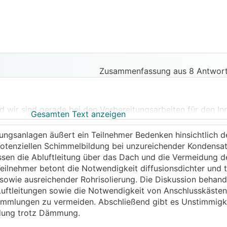
Zusammenfassung aus 8 Antwort
wir sind gerade bei den Vorbereitungsarbeiten für den In
Gesamten Text anzeigen
urchführungen vorbereiten.
tungsanlagen äußert ein Teilnehmer Bedenken hinsichtlich d
eren bereits ein KG-Rohr NW160 eingelegt. Für die Außenluf
 potenziellen Schimmelbildung bei unzureichender Kondensa
falzrohr bekommen, welches ich in die gemauerte Wand einb
en die Abluftleitung über das Dach und die Vermeidung der
enbündig einschäumen).
Teilnehmer betont die Notwendigkeit diffusionsdichter und 
owie ausreichender Rohrisolierung. Die Diskussion behande
sondert beachten, wie z.B. Gefälle oder Rostgefahr beim 
uftleitungen sowie die Notwendigkeit von Anschlusskästen
mmlungen zu vermeiden. Abschließend gibt es Unstimmigke
dung trotz Dämmung.