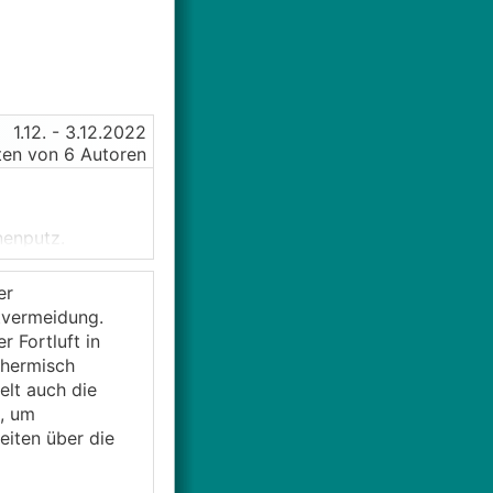
1.12.
- 3.12.2022
en von 6 Autoren
nenputz.
er
t habe ich vom
tvermeidung.
auen möchte
 Fortluft in
thermisch
lt auch die
Wickelfalzrohr
, um
iten über die