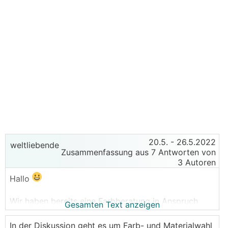
20.5.
- 26.5.2022
weltliebende
Zusammenfassung aus 7 Antworten von
3 Autoren
Hallo
Wir haben bereits eine Farbberatung in Anspruch
Gesamten Text anzeigen
genommen. In die engere Auswahl haben es diese
beiden Farben geschafft (siehe Bilder) + ein Grauton,
In der Diskussion geht es um Farb- und Materialwahl