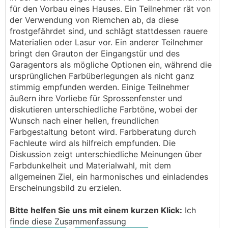
der aber aufgrundessen, dass alles rund herum
für den Vorbau eines Hauses. Ein Teilnehmer rät von
grau/anthrazit ist, wahrscheinlich ausscheidet.
der Verwendung von Riemchen ab, da diese
frostgefährdet sind, und schlägt stattdessen rauere
Auch haben wir uns beim "Vorbau" eine Steinoptik
Materialien oder Lasur vor. Ein anderer Teilnehmer
eingebildet, die uns auf den Bildern so gar nicht
bringt den Grauton der Eingangstür und des
gefällt (Hat hier vielleicht jemand Riemchen an
Garagentors als mögliche Optionen ein, während die
seinem Haus und kann ein Bild posten?) und sind
ursprünglichen Farbüberlegungen als nicht ganz
demnach auf der Suche nach einer Alternative (weiß
stimmig empfunden werden. Einige Teilnehmer
streichen?).
äußern ihre Vorliebe für Sprossenfenster und
diskutieren unterschiedliche Farbtöne, wobei der
Vielleicht hat auch jemand die Farben Life0015 oder
Wunsch nach einer hellen, freundlichen
Life0187 und kann mit Bildern dienen? Seid ihr mit
Farbgestaltung betont wird. Farbberatung durch
dem Endergebnis zufrieden?
Fachleute wird als hilfreich empfunden. Die
Diskussion zeigt unterschiedliche Meinungen über
Farbdunkelheit und Materialwahl, mit dem
allgemeinen Ziel, ein harmonisches und einladendes
Erscheinungsbild zu erzielen.
Bitte helfen Sie uns mit einem kurzen Klick:
Ich
finde diese Zusammenfassung