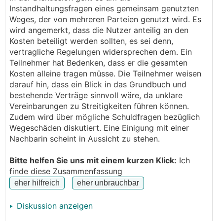
werden mussten mit einer kleinen Mauer, damit
Instandhaltungsfragen eines gemeinsam genutzten
nichts abrutschen.
Weges, der von mehreren Parteien genutzt wird. Es
wird angemerkt, dass die Nutzer anteilig an den
Bei uns in der Gemeinde ist es Usus, dass die
Kosten beteiligt werden sollten, es sei denn,
Mistkübel an die öffentliche Straße müssen, damit
vertragliche Regelungen widersprechen dem. Ein
sie abgeholt werden. Auch beim Biomüll steht das
Teilnehmer hat Bedenken, dass er die gesamten
am Infozettel. Unsere Nachbarin bringt ihn aber nicht
Kosten alleine tragen müsse. Die Teilnehmer weisen
raus, sondern lässt ihn in ihrem Carport stehen. Der
darauf hin, dass ein Blick in das Grundbuch und
Landwirt, der den Biomüll abholt (mit Traktor) fährt
bestehende Verträge sinnvoll wäre, da unklare
immer rein und holt ihn bei ihr aus dem Carport raus.
Vereinbarungen zu Streitigkeiten führen können.
Nun rutschen bei uns wieder die Randsteine, obwohl
Zudem wird über mögliche Schuldfragen bezüglich
sie erst vor einem Jahr repariert wurden. Es ist
Wegeschäden diskutiert. Eine Einigung mit einer
schon wieder ein Spielraum von 5 cm! Müssen wir
Nachbarin scheint in Aussicht zu stehen.
das dulden? Leider reagiert sie auf unsere Bitte, den
Biomüll doch wie alle andere Müllkübel an die Straße
Bitte helfen Sie uns mit einem kurzen Klick:
Ich
zu stellen nicht. Ihr Argument: Das passt mir nicht. Er
finde diese Zusammenfassung
fährt ja eh rein!
Wir sind in der Steiermark zuhause! Sie hat das Geh-
Diskussion anzeigen
und Wegerecht.