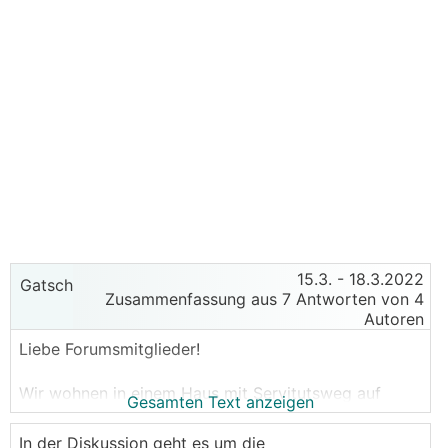
15.3.
- 18.3.2022
Gatsch
Zusammenfassung aus 7 Antworten von 4
Autoren
Liebe Forumsmitglieder!
Wir wohnen in einem Haus mit Servitutsweg auf
Gesamten Text anzeigen
unserem Grundstück. Neben dem Weg ist gleich ein
Graben, wodurch die Straßenrandsteine betoniert
In der Diskussion geht es um die