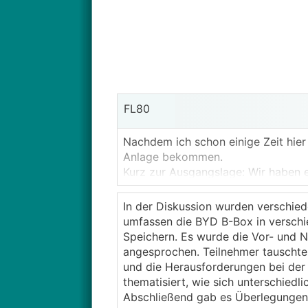
FL80
Nachdem ich schon einige Zeit hier
Anlage bekommen.
Kurz zur Ausgangslage: Wir haben ei
ungefähr ONO – WSW (genau weicht 
Frage, ob diese 30 Grad-Abweichun
In der Diskussion wurden verschie
eigentlich ONO-WSW-Anlage
) s
umfassen die BYD B-Box in verschi
Speichern. Es wurde die Vor- und N
Die für uns wichtigsten Kriterien b
angesprochen. Teilnehmer tauscht
derzeit rechnerisch kaum rentabel s
und die Herausforderungen bei der
thematisiert, wie sich unterschied
Das Angebot (8,88
KWp
) besteht a
Abschließend gab es Überlegungen 