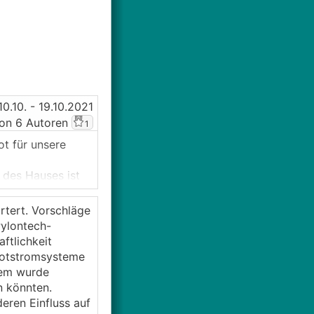
10.10.
- 19.10.2021
on 6 Autoren
1
t für unsere
 des Hauses ist
on zur ersten
est-Anlage (also
rtert. Vorschläge
Pylontech-
ftlichkeit
die Speicher
Notstromsysteme
dem wurde
n könnten.
ren Einfluss auf