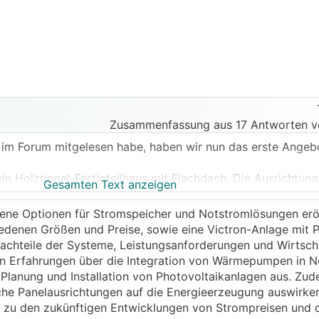
Zusammenfassung aus 17 Antworten v
 im Forum mitgelesen habe, haben wir nun das erste Angebo
n Holzriegel-Fertigteilhaus mit Flachdach. Die Ausrichtung
Gesamten Text anzeigen
die ONO-Seite 30 Grad von Osten ab). Das führt mich sch
g von Osten gegen eine mit 15 Grad aufgeständerte Ost-W
dene Optionen für Stromspeicher und Notstromlösungen erö
pricht?
edenen Größen und Preise, sowie eine Victron-Anlage mit 
achteile der Systeme, Leistungsanforderungen und Wirtscha
ei der Anlage sind Eigenverbrauch und Autarkie (auch wenn 
en Erfahrungen über die Integration von Wärmepumpen in 
ind).
 Planung und Installation von Photovoltaikanlagen aus. Zu
liche Panelausrichtungen auf die Energieerzeugung auswirke
us 2 Teilen:
zu den zukünftigen Entwicklungen von Strompreisen und de