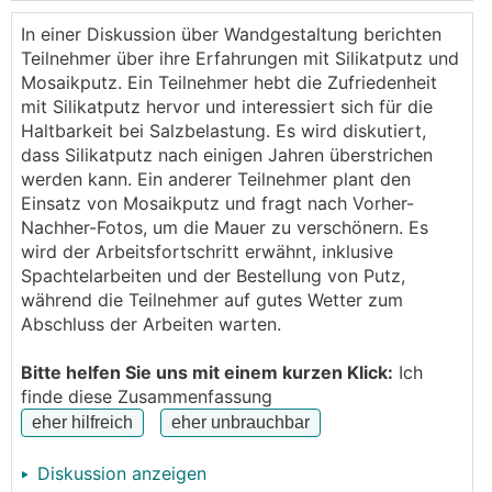
Jetzt geht es um die Fertigstellung, aber ich bin
unschlüssig.
In einer Diskussion über Wandgestaltung berichten
Betonfarbe (1K oder 2K), Garagenbodenfarbe
Teilnehmer über ihre Erfahrungen mit Silikatputz und
nehmen und über den Klebespachtel streichen?
Mosaikputz. Ein Teilnehmer hebt die Zufriedenheit
Verputzen mit Silikatputz?
mit Silikatputz hervor und interessiert sich für die
oder mit Sockelputz verputzen?
Haltbarkeit bei Salzbelastung. Es wird diskutiert,
Was würdet ihr nehmen? Bei uns an der Straße wird
dass Silikatputz nach einigen Jahren überstrichen
im Winter heftig Salz gestreut und ich möchte
werden kann. Ein anderer Teilnehmer plant den
zumindest die nächsten Jahre nicht wieder
Einsatz von Mosaikputz und fragt nach Vorher-
renovieren müssen.
Nachher-Fotos, um die Mauer zu verschönern. Es
wird der Arbeitsfortschritt erwähnt, inklusive
Spachtelarbeiten und der Bestellung von Putz,
während die Teilnehmer auf gutes Wetter zum
Abschluss der Arbeiten warten.
Bitte helfen Sie uns mit einem kurzen Klick:
Ich
finde diese Zusammenfassung
Diskussion anzeigen