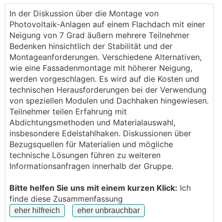
auch mit einem Montagesystem für Flachdächer
In der Diskussion über die Montage von
montieren zu können mit Beschwerung.
Photovoltaik-Anlagen auf einem Flachdach mit einer
Neigung von 7 Grad äußern mehrere Teilnehmer
Kennt das jemand von euch?
Bedenken hinsichtlich der Stabilität und der
Montageanforderungen. Verschiedene Alternativen,
LG Thomas
wie eine Fassadenmontage mit höherer Neigung,
werden vorgeschlagen. Es wird auf die Kosten und
technischen Herausforderungen bei der Verwendung
von speziellen Modulen und Dachhaken hingewiesen.
Teilnehmer teilen Erfahrung mit
Abdichtungsmethoden und Materialauswahl,
insbesondere Edelstahlhaken. Diskussionen über
Bezugsquellen für Materialien und mögliche
technische Lösungen führen zu weiteren
Informationsanfragen innerhalb der Gruppe.
Bitte helfen Sie uns mit einem kurzen Klick:
Ich
finde diese Zusammenfassung