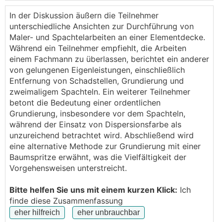
einer günstigen Dispersion vorstreichen soll. Ersetzt
seiner Meinung nach die Grundierung und bindet den
In der Diskussion äußern die Teilnehmer
Staub.
unterschiedliche Ansichten zur Durchführung von
Maler- und Spachtelarbeiten an einer Elementdecke.
Ist das eine Möglichkeit oder eher eine Gefahr?
Während ein Teilnehmer empfiehlt, die Arbeiten
einem Fachmann zu überlassen, berichtet ein anderer
von gelungenen Eigenleistungen, einschließlich
Entfernung von Schadstellen, Grundierung und
zweimaligem Spachteln. Ein weiterer Teilnehmer
betont die Bedeutung einer ordentlichen
Grundierung, insbesondere vor dem Spachteln,
während der Einsatz von Dispersionsfarbe als
unzureichend betrachtet wird. Abschließend wird
eine alternative Methode zur Grundierung mit einer
Baumspritze erwähnt, was die Vielfältigkeit der
Vorgehensweisen unterstreicht.
Bitte helfen Sie uns mit einem kurzen Klick:
Ich
finde diese Zusammenfassung