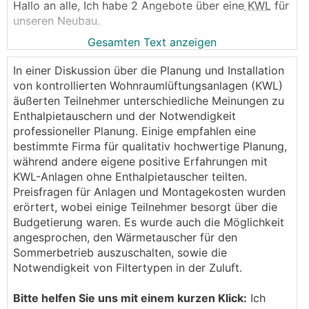
Hallo an alle, Ich habe 2 Angebote über eine
KWL
für
unseren Neubau.
Gesamten Text anzeigen
Zum einen die Viessmann Vitovent 300W zum
anderen Wernig Q350 (Baugleich mit Zehnder)
In einer Diskussion über die Planung und Installation
Preise sind etwa identisch, nur bei Wernig ist der
von kontrollierten Wohnraumlüftungsanlagen (KWL)
Enthalpiewärmetauscher um einiges günstiger und
äußerten Teilnehmer unterschiedliche Meinungen zu
ein Vorheizregister integriert.
Enthalpietauschern und der Notwendigkeit
Wernig lässt sich per KNX oder App steuern, die
professioneller Planung. Einige empfahlen eine
Viessman meines Wissenstandes nach nicht.
bestimmte Firma für qualitativ hochwertige Planung,
Wernig soll die neue Normgröße für Filter haben..
während andere eigene positive Erfahrungen mit
KWL-Anlagen ohne Enthalpietauscher teilten.
Welche Anlage habt Ihr, seit ihr damit zufrieden?
Preisfragen für Anlagen und Montagekosten wurden
Danke für eure Hilfe.
erörtert, wobei einige Teilnehmer besorgt über die
LG Lukas
Budgetierung waren. Es wurde auch die Möglichkeit
angesprochen, den Wärmetauscher für den
Sommerbetrieb auszuschalten, sowie die
Notwendigkeit von Filtertypen in der Zuluft.
Bitte helfen Sie uns mit einem kurzen Klick:
Ich