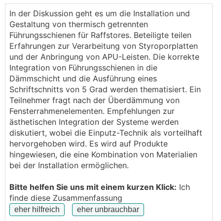
frei sind und man einen Absatz sieht?
In der Diskussion geht es um die Installation und
Gestaltung von thermisch getrennten
Und habt ihr Alu Fensterbänke genommen oder
Führungsschienen für Raffstores. Beteiligte teilen
helopal marmor?
Erfahrungen zur Verarbeitung von Styroporplatten
und der Anbringung von APU-Leisten. Die korrekte
Wenn ihr Fotos von fertigen Kunstwerken habt,
Integration von Führungsschienen in die
immer nur her damit.
Dämmschicht und die Ausführung eines
Schriftschnitts von 5 Grad werden thematisiert. Ein
Danke
Teilnehmer fragt nach der Überdämmung von
Fensterrahmenelementen. Empfehlungen zur
ästhetischen Integration der Systeme werden
diskutiert, wobei die Einputz-Technik als vorteilhaft
hervorgehoben wird. Es wird auf Produkte
hingewiesen, die eine Kombination von Materialien
bei der Installation ermöglichen.
Bitte helfen Sie uns mit einem kurzen Klick:
Ich
finde diese Zusammenfassung