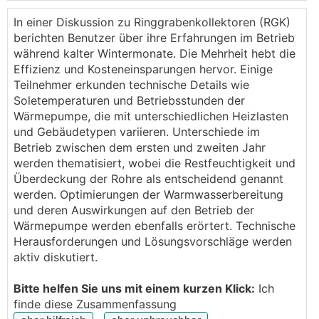
KNV 1155.
Wir haben ca. 200m² beheizt, 50er Wände massiv
In einer Diskussion zu Ringgrabenkollektoren (RGK)
(Leca Massivbau) ohne VWS. Fassade ist fertig.
berichten Benutzer über ihre Erfahrungen im Betrieb
Brauchwasser ebenfalls über die
WP
. Ich habe das
während kalter Wintermonate. Die Mehrheit hebt die
Brauchwasser dabei auf ca. 49°C gestellt. Wir sind
Effizienz und Kosteneinsparungen hervor. Einige
also schon eingezogen, es fehlt nur mehr die
Teilnehmer erkunden technische Details wie
Außenanlage aber dazu unten mehr.
Soletemperaturen und Betriebsstunden der
Wärmepumpe, die mit unterschiedlichen Heizlasten
KT Aus (5.1.7) habe ich mittlerweile auf -7°C Grad
und Gebäudetypen variieren. Unterschiede im
stehen da auch wir an die Grenze der Quelle
Betrieb zwischen dem ersten und zweiten Jahr
angekommen sind. Verdichter lief nur mehr mit 50Hz
werden thematisiert, wobei die Restfeuchtigkeit und
und die Raumtemperatur war auf 19°C. KT Aus (5.1.7)
Überdeckung der Rohre als entscheidend genannt
war zu Beginn am Standardwert (-5.5°C). Wir sind
werden. Optimierungen der Warmwasserbereitung
nach der Umstellung jetzt gerade so ohne ZH über
und deren Auswirkungen auf den Betrieb der
die kalten Tage gekommen, Stromverbrauch
Wärmepumpe werden ebenfalls erörtert. Technische
entsprechend sehr hoch.
Herausforderungen und Lösungsvorschläge werden
Ich habe jetzt einmal ein bisschen gelesen und
aktiv diskutiert.
anscheinend haben ziemlich viele das Problem.
Arne hat auch uns telefonisch geholfen, auch das
Bitte helfen Sie uns mit einem kurzen Klick:
Ich
Verständnis zu der Anlage ist mittlerweile etwas
finde diese Zusammenfassung
größer geworden.