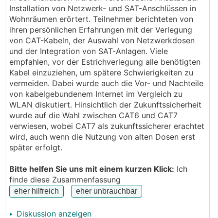
einwählen. Wenn wir irgendwann in 10 oder 15
Installation von Netzwerk- und SAT-Anschlüssen in
Jahren jedoch ein 5-Personen-Haushalt sein werden,
Wohnräumen erörtert. Teilnehmer berichteten von
dann wird dieses WLAN möglicherweise nicht
ihren persönlichen Erfahrungen mit der Verlegung
ausreichen, um alle schnell mit Internet versorgen zu
von CAT-Kabeln, der Auswahl von Netzwerkdosen
können.
und der Integration von SAT-Anlagen. Viele
Ein Freund hat uns empfohlen, uns ans Telekom-Netz
empfahlen, vor der Estrichverlegung alle benötigten
anschließen zu lassen, um über die Leitungen von A1
Kabel einzuziehen, um spätere Schwierigkeiten zu
später einmal Internet beziehen zu können.
vermeiden. Dabei wurde auch die Vor- und Nachteile
Mich würde interessieren wie andere Häuslbauer
von kabelgebundenem Internet im Vergleich zu
dieses "Problem" lösen. Soll ich mir sicherheitshalber
WLAN diskutiert. Hinsichtlich der Zukunftssicherheit
Elektro-Leerverrohrungen in jedes Kinderzimmer
wurde auf die Wahl zwischen CAT6 und CAT7
legen lassen und mich gleich ans Telekomnetz
verwiesen, wobei CAT7 als zukunftssicherer erachtet
anschließen lassen, also gleich beim Hausbau die
wird, auch wenn die Nutzung von alten Dosen erst
notwendigen Grabarbeiten und Aufschließungen
später erfolgt.
bezahlen und erledigen? Welche weiteren
Vorrichtungen werde ich da benötigen?
Bitte helfen Sie uns mit einem kurzen Klick:
Ich
finde diese Zusammenfassung
Wie sieht es mit TV aus? Ich möchte dass alle
Schlaf- und Kinderzimmer im Haus die Möglichkeiten
hätten, später einmal einen TV mit Satellitenzugang
Diskussion anzeigen