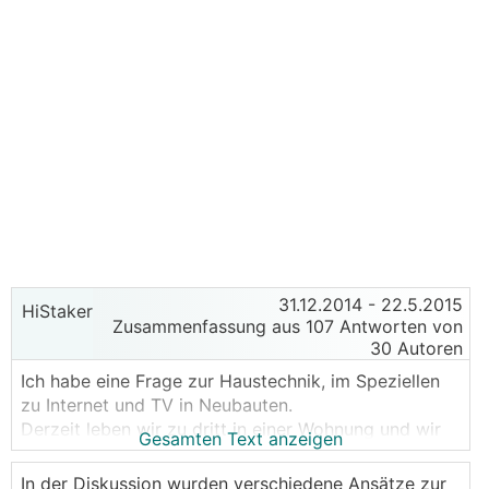
31.12.2014
- 22.5.2015
HiStaker
Zusammenfassung aus 107 Antworten von
30 Autoren
Ich habe eine Frage zur Haustechnik, im Speziellen
zu Internet und TV in Neubauten.
Derzeit leben wir zu dritt in einer Wohnung und wir
Gesamten Text anzeigen
haben ein WLAN das lediglich am Stromnetz hängt
und von dem sich alle übers Handy oder Laptop
In der Diskussion wurden verschiedene Ansätze zur