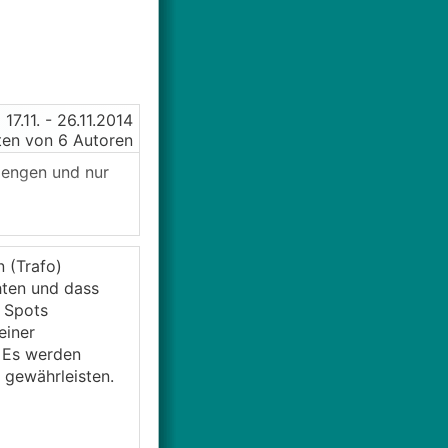
17.11.
- 26.11.2014
en von 6 Autoren
aengen und nur
 (Trafo)
hten und dass
r Spots
einer
. Es werden
 gewährleisten.