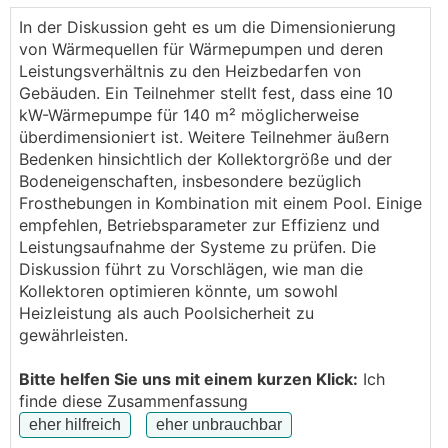
Ich habe vor ca. 5 Jahren neu in SBG gebaut ! Meine
Familie wünscht sich nun einen Pool .
In der Diskussion geht es um die Dimensionierung
Ich habe ca 740.m2 Grundstücksfläche
von Wärmequellen für Wärmepumpen und deren
Habe 140 m2 beheizte Wohnfläche bei einem 3
Leistungsverhältnis zu den Heizbedarfen von
Personen Haushalt
Gebäuden. Ein Teilnehmer stellt fest, dass eine 10
Ich habe fast am ganzen Grundstück
kW-Wärmepumpe für 140 m² möglicherweise
Flächenkollektoren verbaut.
überdimensioniert ist. Weitere Teilnehmer äußern
Ich würde nun ca 1/3 der Fläche für den Pool
Bedenken hinsichtlich der Kollektorgröße und der
brauchen
Bodeneigenschaften, insbesondere bezüglich
Habe eine 10 kw Vissman Wärmepumpe mit 16 m2
Frosthebungen in Kombination mit einem Pool. Einige
Solarunterstützung
empfehlen, Betriebsparameter zur Effizienz und
und bis jetzt keine Heizprobleme gehabt . Laut
Leistungsaufnahme der Systeme zu prüfen. Die
damaligem Instalateur haben wir den
Diskussion führt zu Vorschlägen, wie man die
Flächenkollektor überdimensioniert !
Kollektoren optimieren könnte, um sowohl
Meine Fragen :
Heizleistung als auch Poolsicherheit zu
Habe ich genug Heizleistung ohne dem Drittel ?
gewährleisten.
Laut Vissmann würden sie mir eine Tiefenbohrung
"light" zum Flächenkollektor empfehlen !?
Bitte helfen Sie uns mit einem kurzen Klick:
Ich
Habe gestern mit der Fa. Hagleitner in Tirol
finde diese Zusammenfassung
telefoniert die meinten " Light " funkt.schon kostet
aber die Genemigung 1200 plus ca.5500 ( ca 50 m