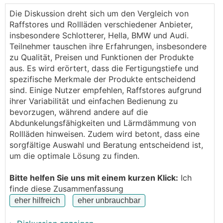
Schlotterer. Hat jemand von euch Erfahrungen mit
Die Diskussion dreht sich um den Vergleich von
diesen 2 Anbietern gemacht. Wenn ja hätte ich
Raffstores und Rollläden verschiedener Anbieter,
folgende Fragen:
insbesondere Schlotterer, Hella, BMW und Audi.
Gibt es Qualitätsunterschiede zwischen den 2
Teilnehmer tauschen ihre Erfahrungen, insbesondere
Anbietern?
zu Qualität, Preisen und Funktionen der Produkte
Wie groß ist der Preisunterschied zwischen den 2
aus. Es wird erörtert, dass die Fertigungstiefe und
Anbietern?
spezifische Merkmale der Produkte entscheidend
Gibt es einen qualitativen Support, sollte die
sind. Einige Nutzer empfehlen, Raffstores aufgrund
Beschattung einmal nicht funktionieren?
ihrer Variabilität und einfachen Bedienung zu
bevorzugen, während andere auf die
Abdunkelungsfähigkeiten und Lärmdämmung von
Rollläden hinweisen. Zudem wird betont, dass eine
sorgfältige Auswahl und Beratung entscheidend ist,
um die optimale Lösung zu finden.
Bitte helfen Sie uns mit einem kurzen Klick:
Ich
finde diese Zusammenfassung