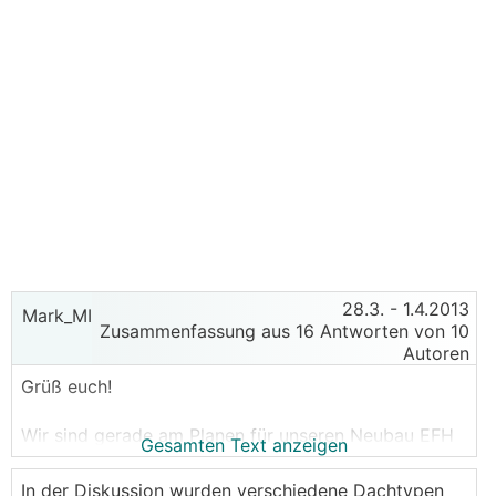
28.3.
- 1.4.2013
Mark_MI
Zusammenfassung aus 16 Antworten von 10
Autoren
Grüß euch!
Wir sind gerade am Planen für unseren Neubau EFH
Gesamten Text anzeigen
und wir wissen nicht so Recht für welche Dachform
wir uns entscheiden sollen. Grundsätzlich haben wir
In der Diskussion wurden verschiedene Dachtypen