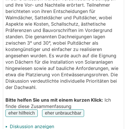
BK 2 also sind wir für alles offen. Bisher war ich
und ihre Vor- und Nachteile erörtert. Teilnehmer
relativ sicher dass wir ein Pultdach machen jedoch
berichteten von ihren Entscheidungen für
bin ich vom Schallschutz(Blechdeckung laut?) und
Walmdächer, Satteldächer und Pultdächer, wobei
der Zwischensparrendämmung noch nicht restlos
Aspekte wie Kosten, Schallschutz, ästhetische
überzeugt(ohne oberste Geschossdecke aus
Präferenzen und Bauvorschriften im Vordergrund
Kostengründen). Aus dem Gund wollte ich nochmal
standen. Die genannten Dachneigungen lagen
alle Dachformen Revue passieren lassen und euch
zwischen 3° und 30°, wobei Pultdächer als
eure Argumente anhören!
kostengünstiger und einfacher zu realisieren
angesehen wurden. Es wurde auch auf die Eignung
Deshalb wollte ich mal eine Grundsatzdiskussion
von Dächern für die Installation von Solaranlagen
zum Thema Dächer und Dachformen anregen:
hingewiesen sowie auf bauliche Anforderungen, wie
-welche Dachform habt ihr
etwa die Platzierung von Entwässerungsrohren. Die
-warum habt ihr euch für diese entschieden
Diskussion verdeutlichte individuelle Prioritäten bei
-Schallschutz
der Dachwahl.
-Wärmedämmung
-Errichtungskosten
Bitte helfen Sie uns mit einem kurzen Klick:
Ich
-Oberste Geschossdecke pro und contra
finde diese Zusammenfassung
-welche Deckung
-Raumhöhen
-nachrüstmöglichkeit PV bzw Solarthermie
Diskussion anzeigen