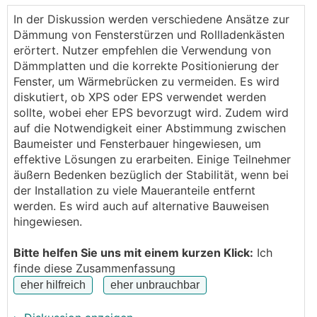
begonnen(alles durch Baufirma)
In der Diskussion werden verschiedene Ansätze zur
: 25cm HLZ Bauweise mit anschliessendem 20 cm
Dämmung von Fensterstürzen und Rollladenkästen
VWS
erörtert. Nutzer empfehlen die Verwendung von
Nun haben wir den Fensterkauf
Dämmplatten und die korrekte Positionierung der
abgeschlossen(Josko 22 Stk).
Fenster, um Wärmebrücken zu vermeiden. Es wird
Der Händler war vor kurzem auf der Baustelle
diskutiert, ob XPS oder EPS verwendet werden
ausmessen und stellte nun folgendes Problem fest:
sollte, wobei eher EPS bevorzugt wird. Zudem wird
Die Fensterstürze wurden nicht versetzt, soll heißen
auf die Notwendigkeit einer Abstimmung zwischen
die Überläger sind bündig mit der Außenmauer.
Baumeister und Fensterbauer hingewiesen, um
Nun wollen wir aber bei einigen Fenstern(9 Stk)
effektive Lösungen zu erarbeiten. Einige Teilnehmer
Rolläden bzw Raffstores anbringen.
äußern Bedenken bezüglich der Stabilität, wenn bei
Da diese 18 cm breit sind bleibt kein Platz zum
der Installation zu viele Maueranteile entfernt
dämmen.
werden. Es wird auch auf alternative Bauweisen
Folgende Alternativen schlägt er vor:
hingewiesen.
- keine Dämmung --> Problem mit Kondenswasser
Bitte helfen Sie uns mit einem kurzen Klick:
Ich
und eventueller Schimmelbildung im Rollokasten
finde diese Zusammenfassung
- äußeren Überlager rausstemmen, darüberliegende
Ziegelreihe ebenfalls zur Hälfte(12,5cm), und dann