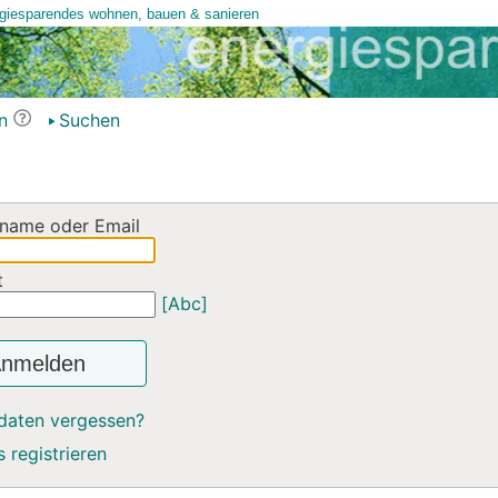
n
Suchen
name oder Email
t
[Abc]
nmelden
daten vergessen?
 registrieren