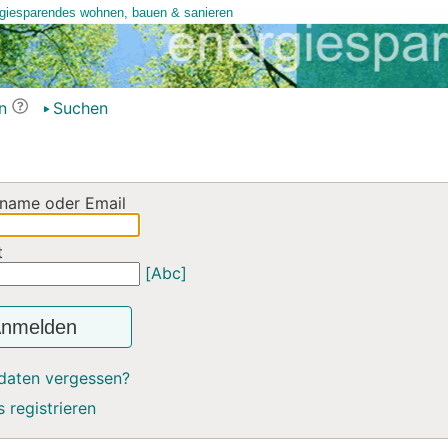
n
Suchen
name oder Email
t
[Abc]
nmelden
daten vergessen?
 registrieren