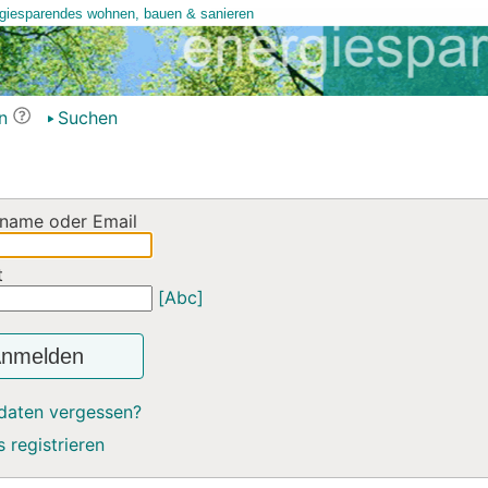
n
Suchen
name oder Email
t
[Abc]
nmelden
daten vergessen?
 registrieren