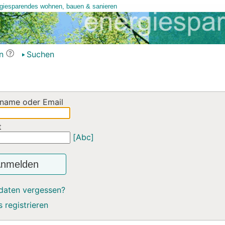
n
Suchen
name oder Email
t
[Abc]
nmelden
daten vergessen?
 registrieren