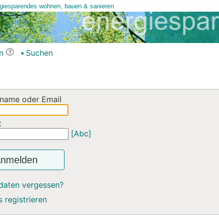
n
Suchen
name oder Email
t
[Abc]
nmelden
daten vergessen?
 registrieren