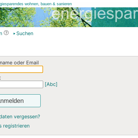
n
Suchen
name oder Email
t
[Abc]
nmelden
daten vergessen?
 registrieren