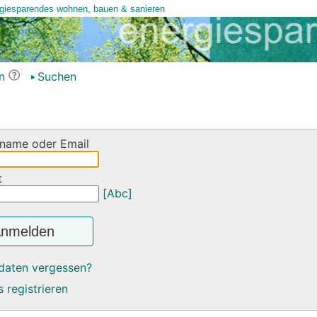
n
Suchen
name oder Email
t
[Abc]
nmelden
daten vergessen?
 registrieren