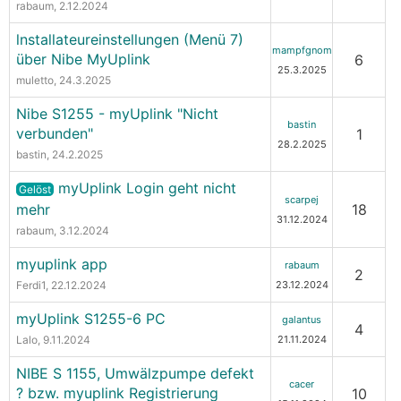
rabaum
, 2.12.2024
lnstallateureinstellungen (Menü 7)
mampfgnom
über Nibe MyUplink
6
25.3.2025
muletto
, 24.3.2025
Nibe S1255 - myUplink "Nicht
bastin
verbunden"
1
28.2.2025
bastin
, 24.2.2025
myUplink Login geht nicht
Gelöst
scarpej
mehr
18
31.12.2024
rabaum
, 3.12.2024
myuplink app
rabaum
2
Ferdi1
, 22.12.2024
23.12.2024
myUplink S1255-6 PC
galantus
4
Lalo
, 9.11.2024
21.11.2024
NIBE S 1155, Umwälzpumpe defekt
cacer
? bzw. myuplink Registrierung
10