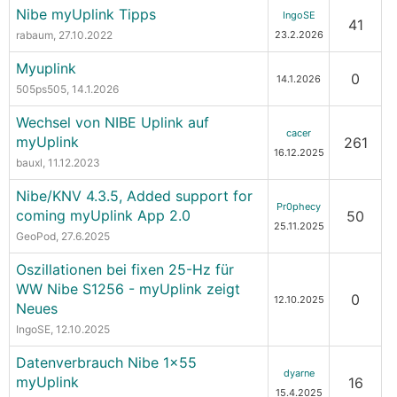
Nibe myUplink Tipps
IngoSE
41
rabaum
, 27.10.2022
23.2.2026
Myuplink
0
14.1.2026
505ps505
, 14.1.2026
Wechsel von NIBE Uplink auf
cacer
myUplink
261
16.12.2025
bauxl
, 11.12.2023
Nibe/KNV 4.3.5, Added support for
Pr0phecy
coming myUplink App 2.0
50
25.11.2025
GeoPod
, 27.6.2025
Oszillationen bei fixen 25-Hz für
WW Nibe S1256 - myUplink zeigt
0
12.10.2025
Neues
IngoSE
, 12.10.2025
Datenverbrauch Nibe 1x55
dyarne
myUplink
16
15.4.2025