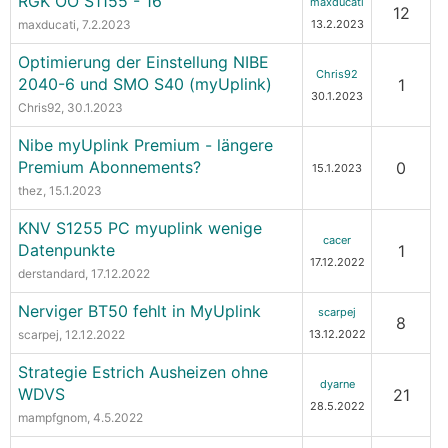
RGK OÖ S1155 - 16
maxducati
12
maxducati
, 7.2.2023
13.2.2023
Optimierung der Einstellung NIBE
Chris92
2040-6 und SMO S40 (myUplink)
1
30.1.2023
Chris92
, 30.1.2023
Nibe myUplink Premium - längere
Premium Abonnements?
0
15.1.2023
thez
, 15.1.2023
KNV S1255 PC myuplink wenige
cacer
Datenpunkte
1
17.12.2022
derstandard
, 17.12.2022
Nerviger BT50 fehlt in MyUplink
scarpej
8
scarpej
, 12.12.2022
13.12.2022
Strategie Estrich Ausheizen ohne
dyarne
WDVS
21
28.5.2022
mampfgnom
, 4.5.2022