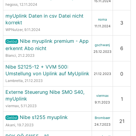
15.11.2024
hegoss
, 12.11.2024
myUplink Daten in csv Datei nicht
noma
korrekt
3
11.11.2024
WPNutzer
, 9.11.2024
Nibe myuplink premium - App
Gelöst
gschwanj
erkennt Abo nicht
6
25.12.2023
Bianci
, 21.2.2023
Nibe S2125-12 + VVM 500:
Umstellung von Uplink auf MyUplink
0
21.12.2023
Lambretta
, 21.12.2023
Externe Steuerung Nibe SMO S40,
viermax
myUplink
1
9.11.2023
viermax
, 5.11.2023
Nibe s1255 myuplink
Gelöst
Brombaer
21
24.7.2023
Akani
, 19.7.2023